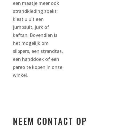
een maatje meer ook
strandkleding zoekt;
kiest u uit een
jumpsuit, jurk of
kaftan. Bovendien is
het mogelijk om
slippers, een strandtas,
een handdoek of een
pareo te kopen in onze
winkel.
NEEM CONTACT OP