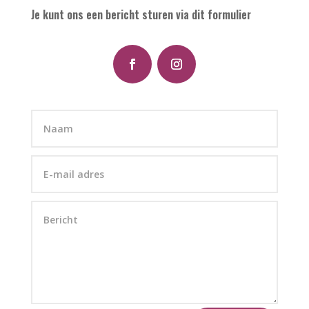
Je kunt ons een bericht sturen via dit formulier